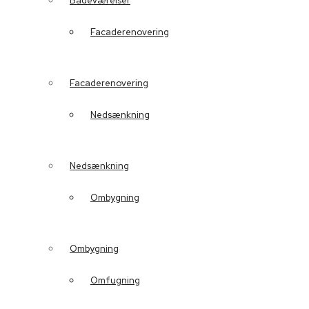
Badeværelser
Facaderenovering
Facaderenovering
Nedsænkning
Nedsænkning
Ombygning
Ombygning
Omfugning