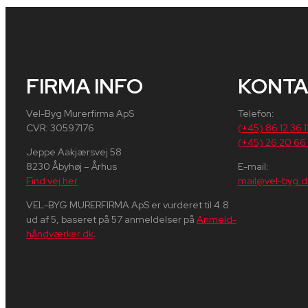
FIRMA INFO
KONTA
Vel-Byg Murerfirma ApS
Telefon:
CVR: 30597176
(+45) 86 12 36 1
(+45) 26 20 66
Jeppe Aakjærsvej 58​
8230 Åbyhøj – Århus
E-mail:
Find vej her
mail@vel-byg.dk
VEL-BYG MURERFIRMA ApS er vurderet til 4.8
ud af 5, baseret på 57 anmeldelser på
Anmeld-
håndværker.dk
​.