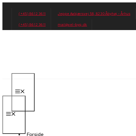
Hop
til
(+45) 86 12 36 11
Jeppe Aakjærsvej 58, 8230 Åbyhøj - Århus
indhold
(+45) 86 12 36 11
mail@vel-byg.dk
Menu
Menu
Forside