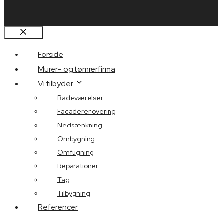
Luk
Forside
Murer- og tømrerfirma
Vi tilbyder
Badeværelser
Facaderenovering
Nedsænkning
Ombygning
Omfugning
Reparationer
Tag
Tilbygning
Referencer