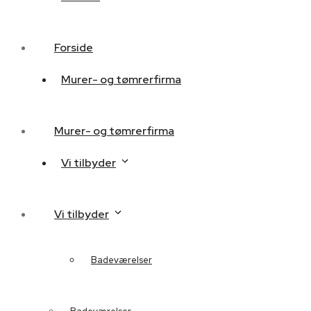
Forside
Murer- og tømrerfirma
Murer- og tømrerfirma
Vi tilbyder
Vi tilbyder
Badeværelser