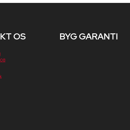
KT OS
BYG GARANTI​
1
 08
​