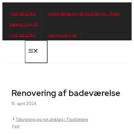
Hop
til
(+45) 86 12 36 11
Jeppe Aakjærsvej 58, 8230 Åbyhøj - Århus
indhold
mail@vel-byg.dk
(+45) 86 12 36 11
mail@vel-byg.dk
Menu
Renovering af badeværelse
15. april 2024
Tilbygning og nyt zinktag i Tisvildeleje
Felt