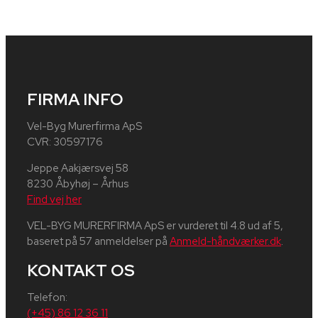
FIRMA INFO
Vel-Byg Murerfirma ApS
CVR: 30597176
Jeppe Aakjærsvej 58​
8230 Åbyhøj – Århus
Find vej her
VEL-BYG MURERFIRMA ApS er vurderet til 4.8 ud af 5,
baseret på 57 anmeldelser på
Anmeld-håndværker.dk
​.
KONTAKT OS
Telefon:
(+45) 86 12 36 11